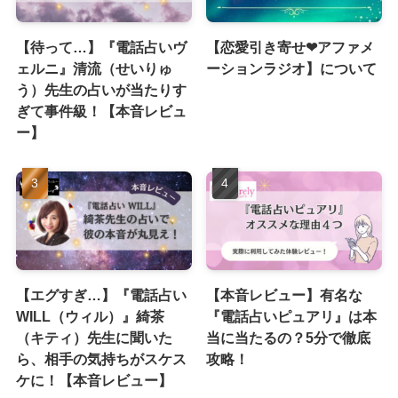
【待って…】『電話占いヴ
【恋愛引き寄せ❤︎アファメ
ェルニ』清流（せいりゅ
ーションラジオ】について
う）先生の占いが当たりす
ぎて事件級！【本音レビュ
ー】
【エグすぎ…】『電話占い
【本音レビュー】有名な
WILL（ウィル）』綺茶
『電話占いピュアリ』は本
（キティ）先生に聞いた
当に当たるの？5分で徹底
ら、相手の気持ちがスケス
攻略！
ケに！【本音レビュー】